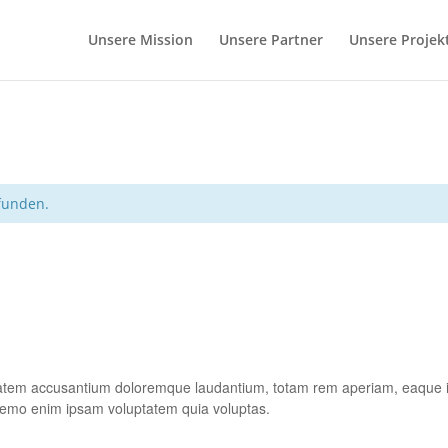
Unsere Mission
Unsere Partner
Unsere Projek
efunden.
ptatem accusantium doloremque laudantium, totam rem aperiam, eaque ips
 Nemo enim ipsam voluptatem quia voluptas.