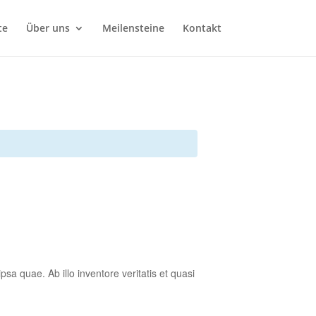
te
Über uns
Meilensteine
Kontakt
a quae. Ab illo inventore veritatis et quasi